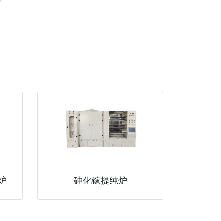
炉
砷化镓提纯炉