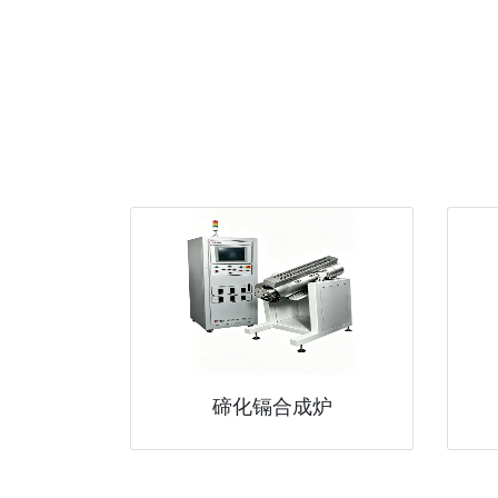
碲化镉合成炉