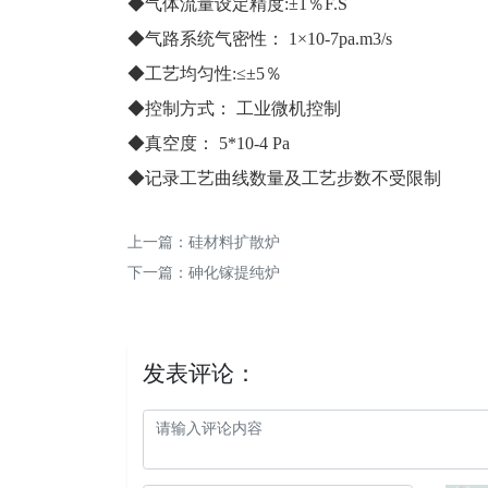
◆气体流量设定精度:±1％F.S
◆气路系统气密性： 1×10-7pa.m3/s
◆工艺均匀性:≤±5％
◆控制方式： 工业微机控制
◆真空度： 5*10-4 Pa
◆记录工艺曲线数量及工艺步数不受限制
上一篇：
硅材料扩散炉
下一篇：
砷化镓提纯炉
发表评论：